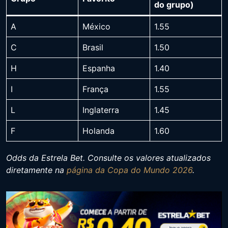
do grupo)
A
México
1.55
C
Brasil
1.50
H
Espanha
1.40
I
França
1.55
L
Inglaterra
1.45
F
Holanda
1.60
Odds da Estrela Bet. Consulte os valores atualizados
diretamente na
página da Copa do Mundo 2026
.