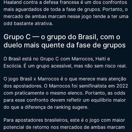
Haaland contra a defesa francesa é um dos confrontos
mais aguardados de toda a fase de grupos. Portanto, o
mercado de ambas marcam nesse jogo tende a ter uma
odd bastante atrativa.
Grupo C — o grupo do Brasil, com o
duelo mais quente da fase de grupos
O Brasil está no Grupo C com Marrocos, Haiti e
Escócia. É um grupo acessível, mas não sem risco real.
O jogo Brasil x Marrocos é o que merece mais atenção
dos apostadores. O Marrocos foi semifinalista em 2022
com praticamente o mesmo elenco. Portanto, as odds
para esse confronto devem refletir um equilíbrio maior
do que a diferença de ranking sugere.
Para apostadores brasileiros, este é o jogo com maior
potencial de retorno nos mercados de ambas marcam