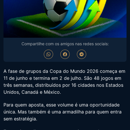
Compartilhe com os amigos nas redes sociais:
A fase de grupos da Copa do Mundo 2026 começa em
11 de junho e termina em 2 de julho. São 48 jogos em
três semanas, distribuídos por 16 cidades nos Estados
Unidos, Canadá e México.
Para quem aposta, esse volume é uma oportunidade
única. Mas também é uma armadilha para quem entra
sem estratégia.