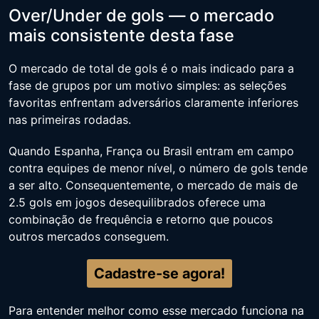
Over/Under de gols — o mercado
mais consistente desta fase
O mercado de total de gols é o mais indicado para a
fase de grupos por um motivo simples: as seleções
favoritas enfrentam adversários claramente inferiores
nas primeiras rodadas.
Quando Espanha, França ou Brasil entram em campo
contra equipes de menor nível, o número de gols tende
a ser alto. Consequentemente, o mercado de mais de
2.5 gols em jogos desequilibrados oferece uma
combinação de frequência e retorno que poucos
outros mercados conseguem.
Cadastre-se agora!
Para entender melhor como esse mercado funciona na