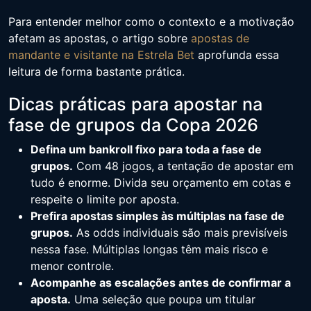
Para entender melhor como o contexto e a motivação
afetam as apostas, o artigo sobre
apostas de
mandante e visitante na Estrela Bet
aprofunda essa
leitura de forma bastante prática.
Dicas práticas para apostar na
fase de grupos da Copa 2026
Defina um bankroll fixo para toda a fase de
grupos.
Com 48 jogos, a tentação de apostar em
tudo é enorme. Divida seu orçamento em cotas e
respeite o limite por aposta.
Prefira apostas simples às múltiplas na fase de
grupos.
As odds individuais são mais previsíveis
nessa fase. Múltiplas longas têm mais risco e
menor controle.
Acompanhe as escalações antes de confirmar a
aposta.
Uma seleção que poupa um titular