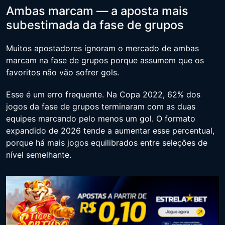
Ambas marcam — a aposta mais
subestimada da fase de grupos
Muitos apostadores ignoram o mercado de ambas
marcam na fase de grupos porque assumem que os
favoritos não vão sofrer gols.
Esse é um erro frequente. Na Copa 2022, 62% dos
jogos da fase de grupos terminaram com as duas
equipes marcando pelo menos um gol. O formato
expandido de 2026 tende a aumentar esse percentual,
porque há mais jogos equilibrados entre seleções de
nível semelhante.