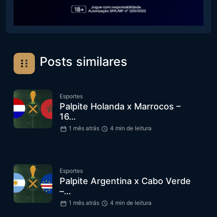
Posts similares
Esportes
Palpite Holanda x Marrocos –
16…
1 mês atrás
4 min de leitura
Esportes
Palpite Argentina x Cabo Verde
–…
1 mês atrás
4 min de leitura