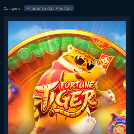
Academia das Apostas
Categoria: