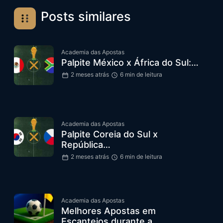
Posts similares
Academia das Apostas
Palpite México x África do Sul:…
2 meses atrás
6 min de leitura
Academia das Apostas
Palpite Coreia do Sul x
República…
2 meses atrás
6 min de leitura
Academia das Apostas
Melhores Apostas em
Escanteios durante a…