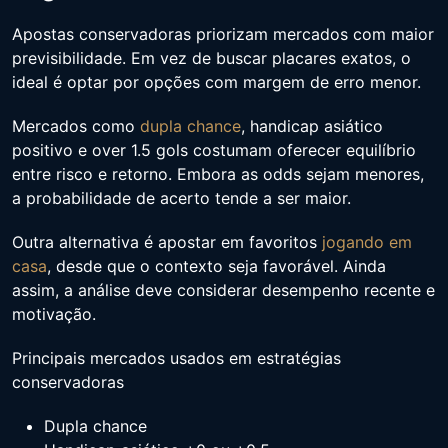
Apostas conservadoras priorizam mercados com maior
previsibilidade. Em vez de buscar placares exatos, o
ideal é optar por opções com margem de erro menor.
Mercados como
dupla chance
, handicap asiático
positivo e over 1.5 gols costumam oferecer equilíbrio
entre risco e retorno. Embora as odds sejam menores,
a probabilidade de acerto tende a ser maior.
Outra alternativa é apostar em favoritos
jogando em
casa
, desde que o contexto seja favorável. Ainda
assim, a análise deve considerar desempenho recente e
motivação.
Principais mercados usados em estratégias
conservadoras
Dupla chance