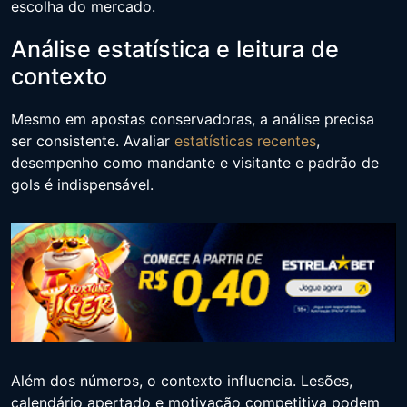
escolha do mercado.
Análise estatística e leitura de
contexto
Mesmo em apostas conservadoras, a análise precisa
ser consistente. Avaliar
estatísticas recentes
,
desempenho como mandante e visitante e padrão de
gols é indispensável.
Além dos números, o contexto influencia. Lesões,
calendário apertado e motivação competitiva podem