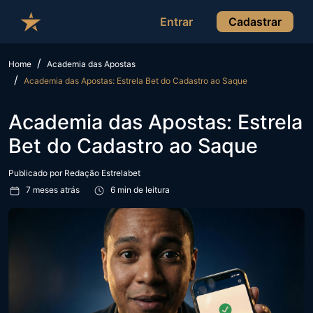
Entrar
Cadastrar
Home
Academia das Apostas
Academia das Apostas: Estrela Bet do Cadastro ao Saque
Academia das Apostas: Estrela
Bet do Cadastro ao Saque
Publicado por
Redação Estrelabet
7 meses atrás
6 min de leitura