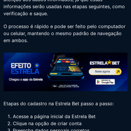
informações serão usadas nas etapas seguintes, como
verificação e saque.
O processo é rápido e pode ser feito pelo computador
ou celular, mantendo o mesmo padrão de navegação
em ambos.
Etapas do cadastro na Estrela Bet passo a passo:
Acesse a página inicial da Estrela Bet
Clique na opção de criar conta
Preencha dados pessoais corretos