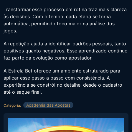
Transformar esse processo em rotina traz mais clareza
às decisões. Com o tempo, cada etapa se torna
automática, permitindo foco maior na análise dos
jogos.
A repetição ajuda a identificar padrões pessoais, tanto
positivos quanto negativos. Esse aprendizado contínuo
faz parte da evolução como apostador.
A Estrela Bet oferece um ambiente estruturado para
aplicar esse passo a passo com consistência. A
experiência se constrói no detalhe, desde o cadastro
até o saque final.
Academia das Apostas
Categoria: