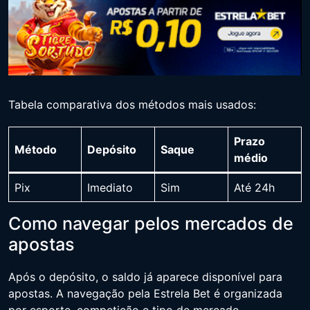
Tabela comparativa dos métodos mais usados:
Prazo
Método
Depósito
Saque
médio
Pix
Imediato
Sim
Até 24h
Como navegar pelos mercados de
apostas
Após o depósito, o saldo já aparece disponível para
apostas. A navegação pela Estrela Bet é organizada
por esporte, competição e tipo de mercado.