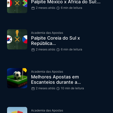
Palpite México x África do Sul:…
2 meses atrás
6 min de leitura
Academia das Apostas
Palpite Coreia do Sul x
República…
2 meses atrás
6 min de leitura
Academia das Apostas
Melhores Apostas em
Escanteios durante a…
2 meses atrás
10 min de leitura
Academia das Apostas