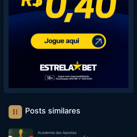
Posts similares
Academia das Apostas