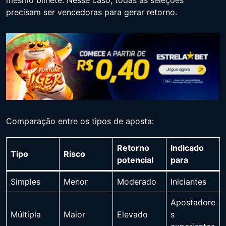
precisam ser vencedoras para gerar retorno.
Comparação entre os tipos de aposta:
Retorno
Indicado
Tipo
Risco
potencial
para
Simples
Menor
Moderado
Iniciantes
Apostadore
Múltipla
Maior
Elevado
s