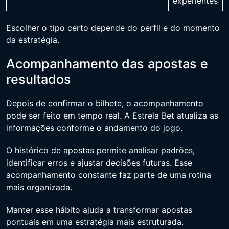
experientes
Escolher o tipo certo depende do perfil e do momento
da estratégia.
Acompanhamento das apostas e
resultados
Depois de confirmar o bilhete, o acompanhamento
pode ser feito em tempo real. A Estrela Bet atualiza as
informações conforme o andamento do jogo.
O histórico de apostas permite analisar padrões,
identificar erros e ajustar decisões futuras. Esse
acompanhamento constante faz parte de uma rotina
mais organizada.
Manter esse hábito ajuda a transformar apostas
pontuais em uma estratégia mais estruturada.