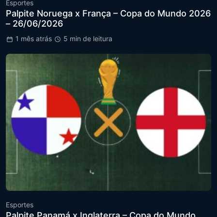
Esportes
Palpite Noruega x França – Copa do Mundo 2026
– 26/06/2026
1 mês atrás
5 min de leitura
Esportes
Palpite Panamá x Inglaterra – Copa do Mundo