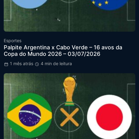
Esportes
Palpite Argentina x Cabo Verde – 16 avos da
Copa do Mundo 2026 – 03/07/2026
1 mês atrás
4 min de leitura