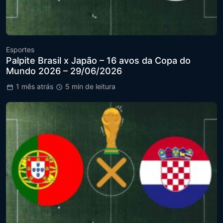
Esportes
Palpite Brasil x Japão – 16 avos da Copa do
Mundo 2026 – 29/06/2026
1 mês atrás
5 min de leitura