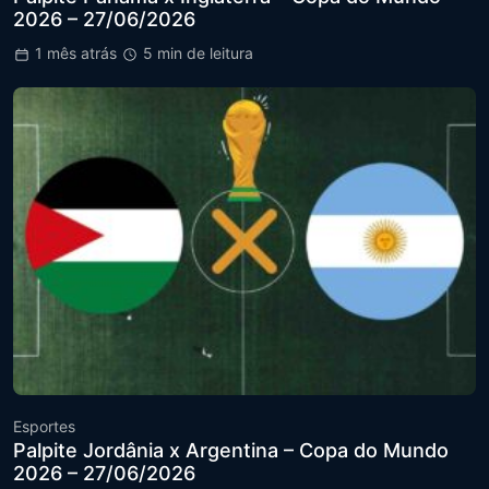
2026 – 27/06/2026
1 mês atrás
5 min de leitura
Esportes
Palpite Jordânia x Argentina – Copa do Mundo
2026 – 27/06/2026