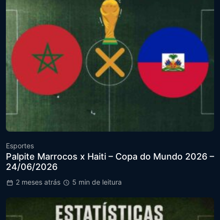
Esportes
Palpite Marrocos x Haiti – Copa do Mundo 2026 –
24/06/2026
2 meses atrás
5 min de leitura