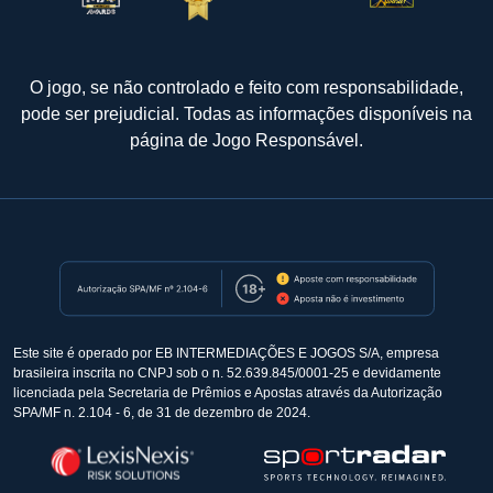
O jogo, se não controlado e feito com responsabilidade,
pode ser prejudicial. Todas as informações disponíveis na
página de
Jogo Responsável
.
Este site é operado por EB INTERMEDIAÇÕES E JOGOS S/A, empresa
brasileira inscrita no CNPJ sob o n. 52.639.845/0001-25 e devidamente
licenciada pela Secretaria de Prêmios e Apostas através da Autorização
SPA/MF n. 2.104 - 6, de 31 de dezembro de 2024.