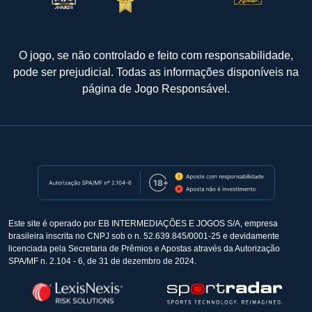
O jogo, se não controlado e feito com responsabilidade,
pode ser prejudicial. Todas as informações disponíveis na
página de
Jogo Responsável
.
Este site é operado por EB INTERMEDIAÇÕES E JOGOS S/A, empresa
brasileira inscrita no CNPJ sob o n. 52.639.845/0001-25 e devidamente
licenciada pela Secretaria de Prêmios e Apostas através da Autorização
SPA/MF n. 2.104 - 6, de 31 de dezembro de 2024.