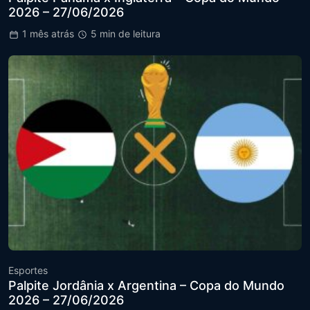
2026 – 27/06/2026
1 mês atrás
5 min de leitura
Esportes
Palpite Jordânia x Argentina – Copa do Mundo
2026 – 27/06/2026