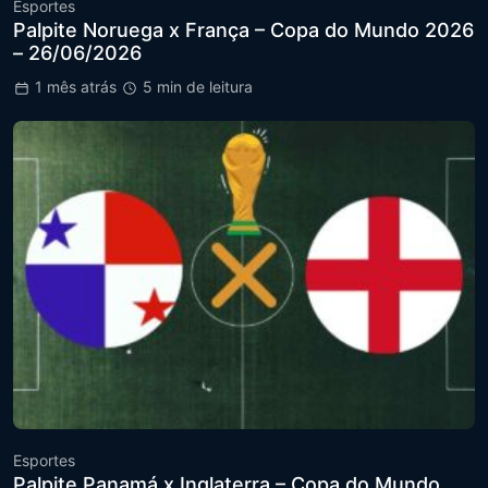
Esportes
Palpite Noruega x França – Copa do Mundo 2026
– 26/06/2026
1 mês atrás
5 min de leitura
Esportes
Palpite Panamá x Inglaterra – Copa do Mundo