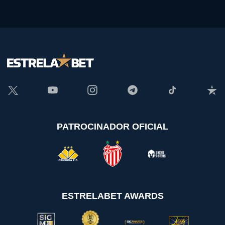
PATROCINADOR OFICIAL
ESTRELABET AWARDS