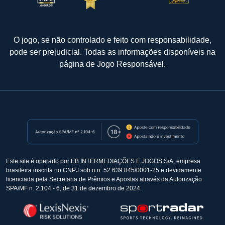
O jogo, se não controlado e feito com responsabilidade,
pode ser prejudicial. Todas as informações disponíveis na
página de
Jogo Responsável
.
Este site é operado por EB INTERMEDIAÇÕES E JOGOS S/A, empresa
brasileira inscrita no CNPJ sob o n. 52.639.845/0001-25 e devidamente
licenciada pela Secretaria de Prêmios e Apostas através da Autorização
SPA/MF n. 2.104 - 6, de 31 de dezembro de 2024.